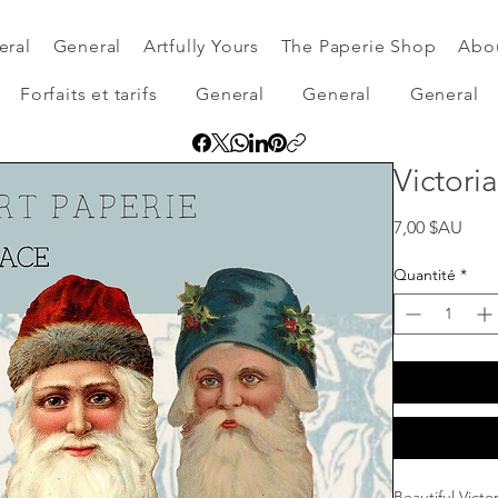
eral
General
Artfully Yours
The Paperie Shop
Abo
Forfaits et tarifs
General
General
General
Victori
Prix
7,00 $AU
Quantité
*
Beautiful Victo