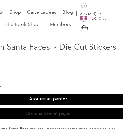
Voir les points
ut
Shop
Carte cadeau
Blog
AUD (AU$)
Se connecter
The Book Shop
Members
an Santa Faces ~ Die Cut Stickers
Ajouter au panier
Commander et payer
riana Santa Face stickers - perfect for cards, tags, scrapbooks or